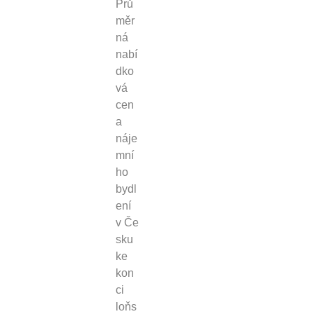
Prů
měr
ná
nabí
dko
vá
cen
a
náje
mní
ho
bydl
ení
v Če
sku
ke
kon
ci
loňs