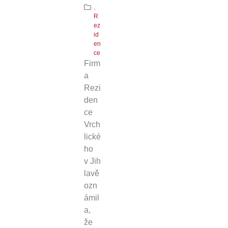
,
R
ez
id
en
ce
Firm
a
Rezi
den
ce
Vrch
lické
ho
v Jih
lavě
ozn
ámil
a,
že