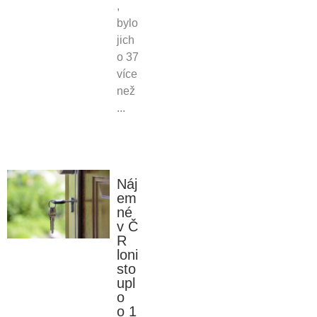
,
bylo
jich
o 37
více
než
...
Náj
em
né
v Č
R
loni
sto
upl
o
o 1