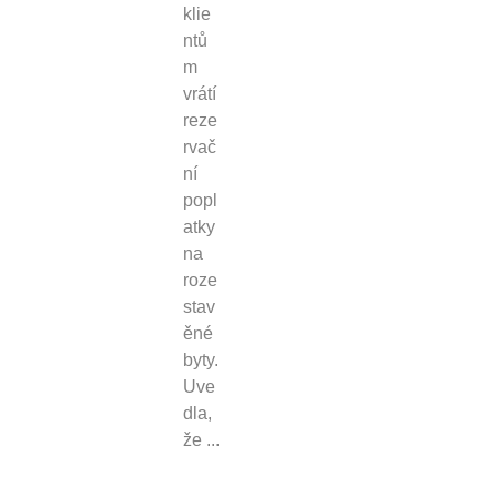
klie
ntů
m
vrátí
reze
rvač
ní
popl
atky
na
roze
stav
ěné
byty.
Uve
dla,
že ...