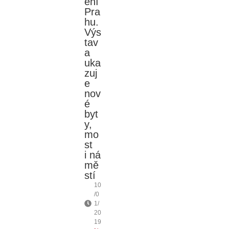
ění
Pra
hu.
Výs
tav
a
uka
zuj
e
nov
é
byt
y,
mo
st
i ná
mě
stí
10
/0
1/
20
19