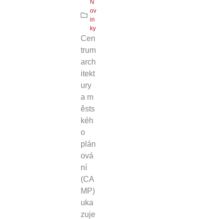
N
ov
in
ky
Cen
trum
arch
itekt
ury
a m
ěsts
kéh
o
plán
ová
ní
(CA
MP)
uka
zuje