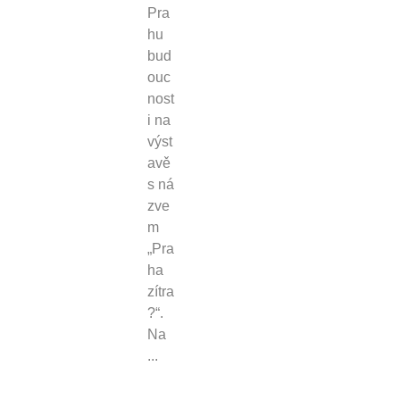
Pra
hu
bud
ouc
nost
i na
výst
avě
s ná
zve
m
„Pra
ha
zítra
?“.
Na
...