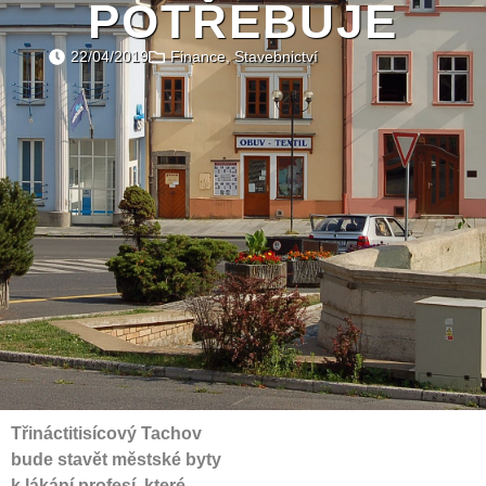
POTŘEBUJE
22/04/2019
Finance
,
Stavebnictví
Třináctitisícový Tachov
bude stavět městské byty
k lákání profesí, které