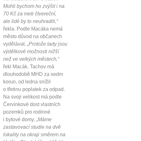
Mohli bychom ho zvýšit i na
70 Kč za metr čtvereční,
ale lidé by to neuhradili,“
řekla. Podle Macáka nemá
město důvod na občanech
vydělávat.
„Protože tady jsou
výdělkové možnosti nižší
než ve velkých městech,“
řekl Macák. Tachov má
dlouhodobě MHD za sedm
korun, od ledna snížil
o třetinu poplatek za odpad.
Na svoji velikost má podle
Červinkové dost vlastních
pozemků pro rodinné
i bytové domy.
„Máme
zastavovací studie na dvě
lokality na okraji směrem na