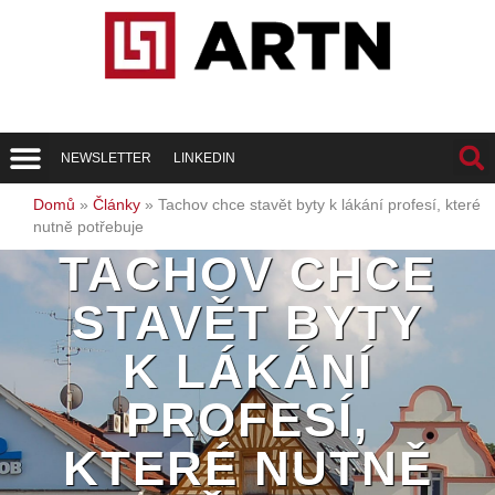
NEWSLETTER
LINKEDIN
Trend Report
Best of Realty
Domů
»
Články
»
Tachov chce stavět byty k lákání profesí, které
nutně potřebuje
TACHOV CHCE
STAVĚT BYTY
K LÁKÁNÍ
PROFESÍ,
KTERÉ NUTNĚ