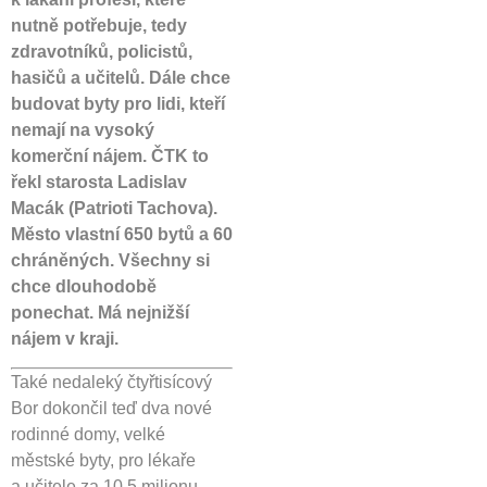
nutně potřebuje, tedy
zdravotníků, policistů,
hasičů a učitelů. Dále chce
budovat byty pro lidi, kteří
nemají na vysoký
komerční nájem. ČTK to
řekl starosta Ladislav
Macák (Patrioti Tachova).
Město vlastní 650 bytů a 60
chráněných. Všechny si
chce dlouhodobě
ponechat. Má nejnižší
nájem v kraji.
Také nedaleký čtyřtisícový
Bor dokončil teď dva nové
rodinné domy, velké
městské byty, pro lékaře
a učitele za 10,5 milionu