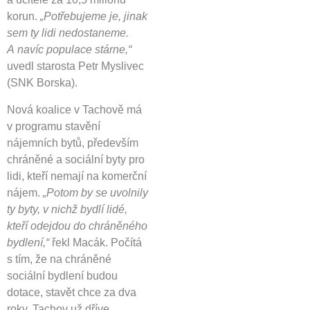
korun.
„Potřebujeme je, jinak
sem ty lidi nedostaneme.
A navíc populace stárne,“
uvedl starosta Petr Myslivec
(SNK Borska).
Nová koalice v Tachově má
v programu stavění
nájemních bytů, především
chráněné a sociální byty pro
lidi, kteří nemají na komerční
nájem.
„Potom by se uvolnily
ty byty, v nichž bydlí lidé,
kteří odejdou do chráněného
bydlení,“
řekl Macák. Počítá
s tím, že na chráněné
sociální bydlení budou
dotace, stavět chce za dva
roky. Tachov už dříve