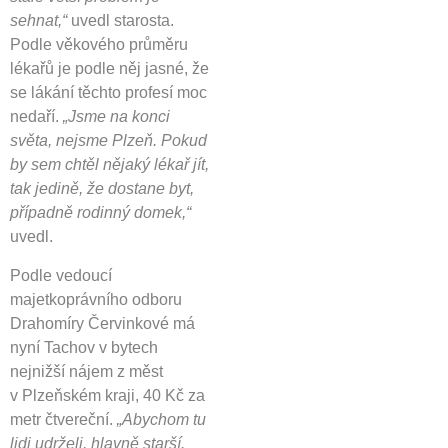
sehnat,“
uvedl starosta.
Podle věkového průměru
lékařů je podle něj jasné, že
se lákání těchto profesí moc
nedaří.
„Jsme na konci
světa, nejsme Plzeň. Pokud
by sem chtěl nějaký lékař jít,
tak jedině, že dostane byt,
případně rodinný domek,“
uvedl.
Podle vedoucí
majetkoprávního odboru
Drahomíry Červinkové má
nyní Tachov v bytech
nejnižší nájem z měst
v Plzeňském kraji, 40 Kč za
metr čtvereční.
„Abychom tu
lidi udrželi, hlavně starší.