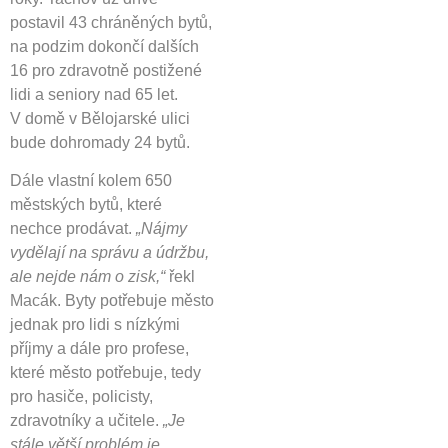
postavil 43 chráněných bytů,
na podzim dokončí dalších
16 pro zdravotně postižené
lidi a seniory nad 65 let.
V domě v Bělojarské ulici
bude dohromady 24 bytů.
Dále vlastní kolem 650
městských bytů, které
nechce prodávat.
„Nájmy
vydělají na správu a údržbu,
ale nejde nám o zisk,“
řekl
Macák. Byty potřebuje město
jednak pro lidi s nízkými
příjmy a dále pro profese,
které město potřebuje, tedy
pro hasiče, policisty,
zdravotníky a učitele.
„Je
stále větší problém je