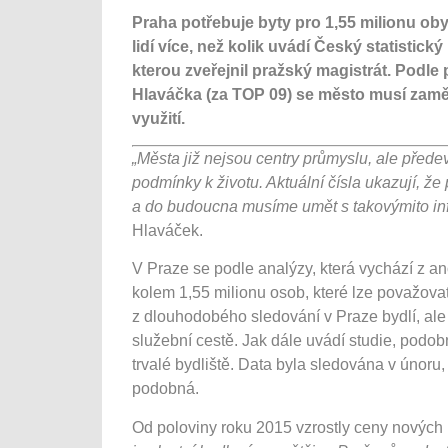
Praha potřebuje byty pro 1,55 milionu obyva
lidí více, než kolik uvádí Český statistick
kterou zveřejnil pražský magistrát. Podl
Hlaváčka (za TOP 09) se město musí zaměři
využití.
„Města již nejsou centry průmyslu, ale přede
podmínky k životu. Aktuální čísla ukazují, že 
a do budoucna musíme umět s takovýmito in
Hlaváček.
V Praze se podle analýzy, která vychází z 
kolem 1,55 milionu osob, které lze považovat 
z dlouhodobého sledování v Praze bydlí, al
služební cestě. Jak dále uvádí studie, podob
trvalé bydliště. Data byla sledována v únoru,
podobná.
Od poloviny roku 2015 vzrostly ceny nových 