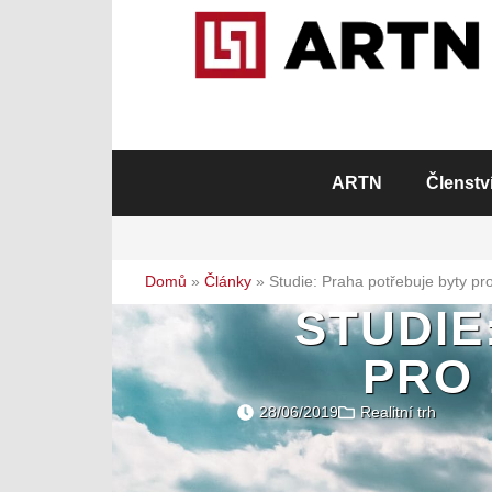
ARTN
Členstv
Domů
»
Články
»
Studie: Praha potřebuje byty pr
STUDIE
PRO 
28/06/2019
Realitní trh