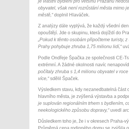
je vlastní bydlení pro většinu Pražanů nedos
obyvatel, však není rozrůstání města mimo je
městě,“
doplnil Hlaváček.
Z analýzy dále vyplývá, že každý všední den d
opouštějí. Jde o skupinu, která dojíždí do Pr
„Pokud k těmto osobám připočteme turisty, z
Prahy pohybuje zhruba 1,75 milionu lidí,“
uvá
Podle Ondřeje Špačka ze společnosti CE-Traff
extrémní. A žádné okolnosti navíc nenapovída
počítaly zhruba s 1,4 milionu obyvatel v roce
více,“
sdělil Špaček.
Výsledkem stavu, kdy nezanedbatelná část ob
hlavního města, je zvýšená výstavba a podp
je suplován regionálním trhem s bydlením, c
neekologického způsobu dopravy,“
uvedl arc
Důsledkem toho je, že i v okresech Praha-v
Průměrná cena rodinného domu se zvýšila o mi