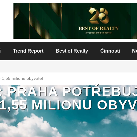
í
Trend Report
Best of Realty
Činnosti
N
o 1,55 milionu obyvatel
: PRAHA POTŘEBU
1,55 MILIONU OBY