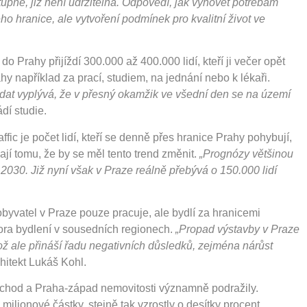
tupné, již není udržitelná. Odpovědí, jak vyhovět potřebám
ho hranice, ale vytvoření podmínek pro kvalitní život ve
o Prahy přijíždí 300.000 až 400.000 lidí, kteří ji večer opět
ahy například za prací, studiem, na jednání nebo k lékaři.
 dat vyplývá, že v přesný okamžik ve všední den se na území
dí studie.
ic je počet lidí, kteří se denně přes hranice Prahy pohybují,
jí tomu, že by se měl tento trend změnit.
„Prognózy většinou
 2030. Již nyní však v Praze reálně přebývá o 150.000 lidí
yvatel v Praze pouze pracuje, ale bydlí za hranicemi
ora bydlení v sousedních regionech.
„Propad výstavby v Praze
ož ale přináší řadu negativních důsledků, zejména nárůst
hitekt Lukáš Kohl.
ýchod a Praha-západ nemovitosti významně podražily.
lionové částky, stejně tak vzrostly o desítky procent