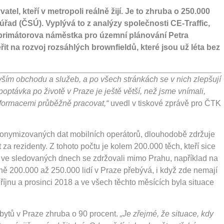
tel, kteří v metropoli reálně žijí. Je to zhruba o 250.000
ý úřad (ČSÚ). Vyplývá to z analýzy společnosti CE-Traffic,
e primátorova náměstka pro územní plánování Petra
t na rozvoj rozsáhlých brownfieldů, které jsou už léta bez
vším obchodu a služeb, a po všech stránkách se v nich zlepšují
poptávka po životě v Praze je ještě větší, než jsme vnímali,
formacemi průběžně pracovat,“
uvedl v tiskové zprávě pro ČTK
anonymizovaných dat mobilních operátorů, dlouhodobě zdržuje
za rezidenty. Z tohoto počtu je kolem 200.000 těch, kteří sice
e ve sledovaných dnech se zdržovali mimo Prahu, například na
ně 200.000 až 250.000 lidí v Praze přebývá, i když zde nemají
 říjnu a prosinci 2018 a ve všech těchto měsících byla situace
bytů v Praze zhruba o 90 procent.
„Je zřejmé, že situace, kdy