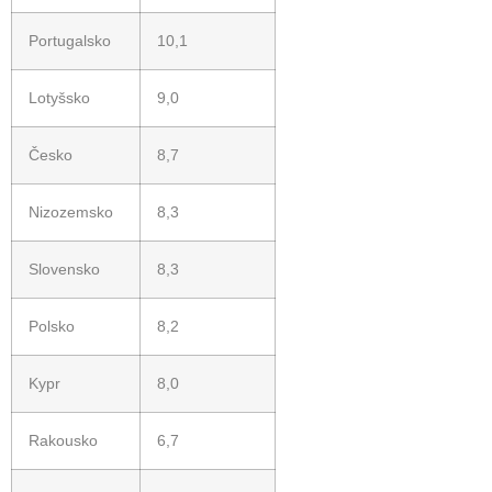
Portugalsko
10,1
Lotyšsko
9,0
Česko
8,7
Nizozemsko
8,3
Slovensko
8,3
Polsko
8,2
Kypr
8,0
Rakousko
6,7