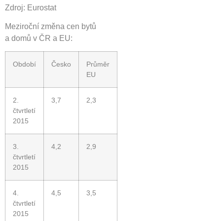
Zdroj: Eurostat
Meziroční změna cen bytů
a domů v ČR a EU:
Období
Česko
Průměr
EU
2.
3,7
2,3
čtvrtletí
2015
3.
4,2
2,9
čtvrtletí
2015
4.
4,5
3,5
čtvrtletí
2015