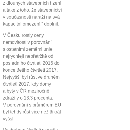
z dlouhých stavebních řízení
a také z toho, že stavebnictví
v současnosti naráží na svá
kapacitní omezení,“ doplnil.
V Česku rostly ceny
nemovitostí v porovnání
s ostatními zeměmi unie
nejrychleji nepřetržitě od
posledního čtvrtletí 2016 do
konce třetího čtvrtletí 2017.
Nejvyšší byl růst ve druhém
čtvrtletí 2017, kdy domy
a byty v ČR meziročně
zdražily o 13,3 procenta.
V porovnání s průměrem EU
byl tehdy růst více než třikrát
vyšší.
Ve druhém čtvrtletí vzrostly