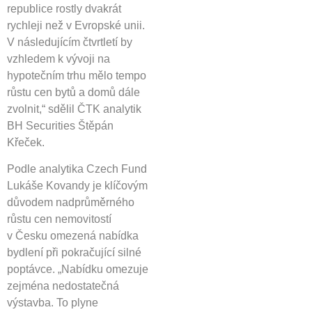
republice rostly dvakrát
rychleji než v Evropské unii.
V následujícím čtvrtletí by
vzhledem k vývoji na
hypotečním trhu mělo tempo
růstu cen bytů a domů dále
zvolnit,“ sdělil ČTK analytik
BH Securities Štěpán
Křeček.
Podle analytika Czech Fund
Lukáše Kovandy je klíčovým
důvodem nadprůměrného
růstu cen nemovitostí
v Česku omezená nabídka
bydlení při pokračující silné
poptávce. „Nabídku omezuje
zejména nedostatečná
výstavba. To plyne