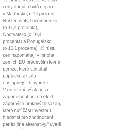
ceny domů a bytů nejvíce
v Maďarsku, o 14 procent.
Následovaly Lucembursko
(o 11,4 procenta),
Chorvatsko (o 10,4
procenta) a Portugalsko
(o 10,1 procenta). „K růstu
cen napomáhají v mnoha
zemích EU především levné
peníze, které stimulují
poptávku z titulu
dostupnějších hypoték.
V eurozóně však nelze
zapomenout ani na efekt
záporných úrokových sazeb,
které nutí část investorů
hledat si pro zhodnocení
peněz jiné alternativy,“ uvedl