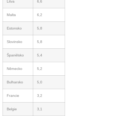
Litva
6,6
Malta
6,2
Estonsko
5,8
Slovinsko
5,8
Španělsko
5,4
Německo
5,2
Bulharsko
5,0
Francie
3,2
Belgie
3,1