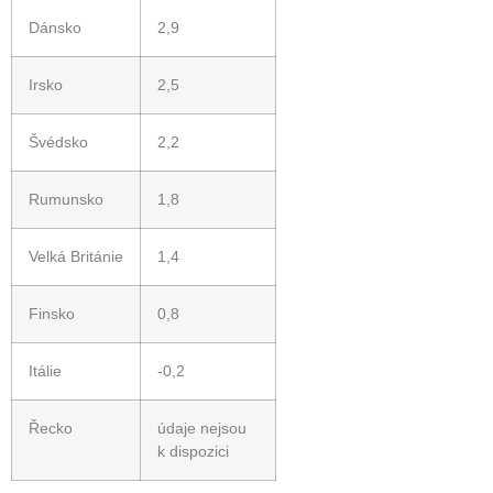
Dánsko
2,9
Irsko
2,5
Švédsko
2,2
Rumunsko
1,8
Velká Británie
1,4
Finsko
0,8
Itálie
-0,2
Řecko
údaje nejsou
k dispozici