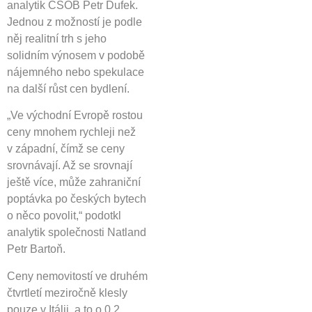
analytik ČSOB Petr Dufek.
Jednou z možností je podle
něj realitní trh s jeho
solidním výnosem v podobě
nájemného nebo spekulace
na další růst cen bydlení.
„Ve východní Evropě rostou
ceny mnohem rychleji než
v západní, čímž se ceny
srovnávají. Až se srovnají
ještě více, může zahraniční
poptávka po českých bytech
o něco povolit,“ podotkl
analytik společnosti Natland
Petr Bartoň.
Ceny nemovitostí ve druhém
čtvrtletí meziročně klesly
pouze v Itálii, a to o 0,2