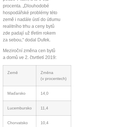
procenta. „Dlouhodobé
hospodářské problémy této
země i nadále ústí do útlumu
realitního trhu a ceny bytů
zde padají už třetím rokem
za sebou,“ dodal Dufek.
Meziroční změna cen bytů
a domů ve 2. čtvrtletí 2019:
Země
Změna
(v procentech)
Maďarsko
14,0
Lucembursko
11,4
Chorvatsko
10,4