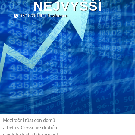
NEJVYŠŠÍ
07/10/2019
Rezidence
Meziroční růst cen domů
a bytů v Česku ve druhém
čtvrtletí klesl z 9,6 procenta