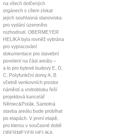
na všech dotčených
orgánech s cílem získat
jejich souhlasná stanoviska
pro vydání územního
rozhodnutí. OBERMEYER
HELIKA byla rovněž vybrána
pro vypracování
dokumentace pro stavební
povolení na část areálu –
a to pro bytové budovy E, D,
C. Polyfunkční domy A, B
včetně venkovních prostor
náměstí a vnitrobloku řeší
projektová kancelář
Němec&Polák. Samotná
stavba areálu bude probíhat
po etapách. V první etapě,
pro kterou v současné době
OBERMEYER HELIKA