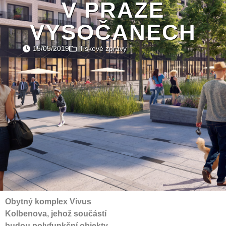
V PRAZE
VYSOČANECH
15/05/2019
Tiskové zprávy
Obytný komplex Vivus
Kolbenova, jehož součástí
budou polyfunkční objekty