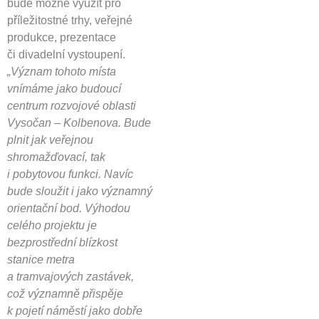
bude možné využít pro
příležitostné trhy, veřejné
produkce, prezentace
či divadelní vystoupení.
„Význam tohoto místa
vnímáme jako budoucí
centrum rozvojové oblasti
Vysočan – Kolbenova. Bude
plnit jak veřejnou
shromažďovací, tak
i pobytovou funkci. Navíc
bude sloužit i jako významný
orientační bod. Výhodou
celého projektu je
bezprostřední blízkost
stanice metra
a tramvajových zastávek,
což významně přispěje
k pojetí náměstí jako dobře