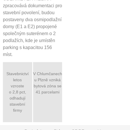
zpracovává dokumentaci pro
stavební povolení, budou
postaveny dva osmipodlažní
domy (E1 a E2) propojené
společným suterénem o 2
podlažích, kde je umístěn
parking s kapacitou 156
míst.
Stavebnictví
V Chlumčanech
letos
u Plzně vzniká
vzroste
bytová zóna se
o 2,8 pct,
41 parcelami
odhadují
stavební
firmy