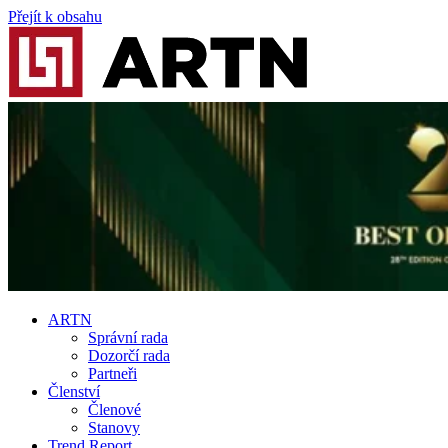
Přejít k obsahu
ARTN
Správní rada
Dozorčí rada
Partneři
Členství
Členové
Stanovy
Trend Report