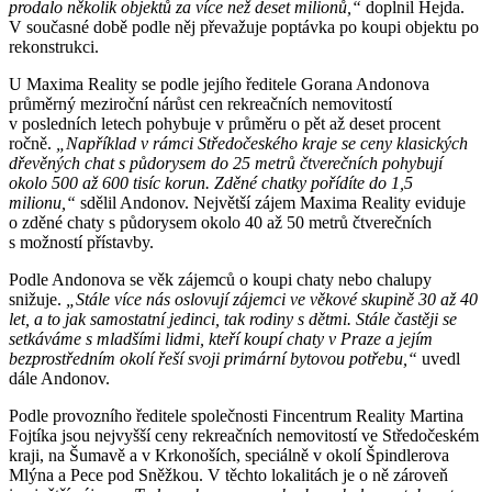
prodalo několik objektů za více než deset milionů,“
doplnil Hejda.
V současné době podle něj převažuje poptávka po koupi objektu po
rekonstrukci.
U Maxima Reality se podle jejího ředitele Gorana Andonova
průměrný meziroční nárůst cen rekreačních nemovitostí
v posledních letech pohybuje v průměru o pět až deset procent
ročně.
„Například v rámci Středočeského kraje se ceny klasických
dřevěných chat s půdorysem do 25 metrů čtverečních pohybují
okolo 500 až 600 tisíc korun. Zděné chatky pořídíte do 1,5
milionu,“
sdělil Andonov. Největší zájem Maxima Reality eviduje
o zděné chaty s půdorysem okolo 40 až 50 metrů čtverečních
s možností přístavby.
Podle Andonova se věk zájemců o koupi chaty nebo chalupy
snižuje.
„Stále více nás oslovují zájemci ve věkové skupině 30 až 40
let, a to jak samostatní jedinci, tak rodiny s dětmi. Stále častěji se
setkáváme s mladšími lidmi, kteří koupí chaty v Praze a jejím
bezprostředním okolí řeší svoji primární bytovou potřebu,“
uvedl
dále Andonov.
Podle provozního ředitele společnosti Fincentrum Reality Martina
Fojtíka jsou nejvyšší ceny rekreačních nemovitostí ve Středočeském
kraji, na Šumavě a v Krkonoších, speciálně v okolí Špindlerova
Mlýna a Pece pod Sněžkou. V těchto lokalitách je o ně zároveň