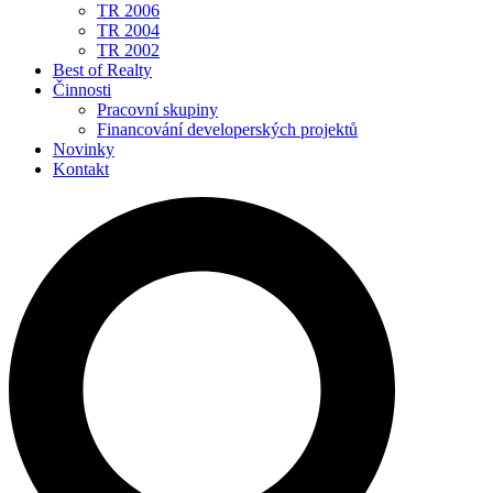
TR 2006
TR 2004
TR 2002
Best of Realty
Činnosti
Pracovní skupiny
Financování developerských projektů
Novinky
Kontakt