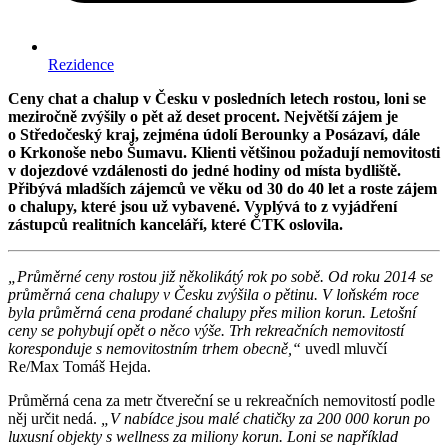
Rezidence
Ceny chat a chalup v Česku v posledních letech rostou, loni se
meziročně zvýšily o pět až deset procent. Největší zájem je
o Středočeský kraj, zejména údolí Berounky a Posázaví, dále
o Krkonoše nebo Šumavu. Klienti většinou požadují nemovitosti
v dojezdové vzdálenosti do jedné hodiny od místa bydliště.
Přibývá mladších zájemců ve věku od 30 do 40 let a roste zájem
o chalupy, které jsou už vybavené. Vyplývá to z vyjádření
zástupců realitních kanceláří, které ČTK oslovila.
„Průměrné ceny rostou již několikátý rok po sobě. Od roku 2014 se
průměrná cena chalupy v Česku zvýšila o pětinu. V loňském roce
byla průměrná cena prodané chalupy přes milion korun. Letošní
ceny se pohybují opět o něco výše. Trh rekreačních nemovitostí
koresponduje s nemovitostním trhem obecně,“
uvedl mluvčí
Re/Max Tomáš Hejda.
Průměrná cena za metr čtvereční se u rekreačních nemovitostí podle
něj určit nedá.
„V nabídce jsou malé chatičky za 200 000 korun po
luxusní objekty s wellness za miliony korun. Loni se například