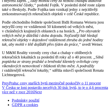
i největší zájem.
„Tady mohou ceny za hezkou chalupu atakovat
astronomické částky,“
podotkl Fojtík. V poslední době roste zájem
také o Beskydy. Podle Fojtíka tam vznikají jedny z nejcitlivěji
zrekonstruovaných rekreačních objektů v celé České republice.
Podle obchodního ředitele společnosti Bidli Romana Weisera jsou
nejvyšší ceny ve vzdálenosti 50 kilometrů od velkých měst,
v chráněných krajinných oblastech a na horách.
„Pro obyvatele
velkých měst je důležitá i doba dojezdu. Nejčastěji lidé hledají
rekreační objekty v dojezdové vzdálenosti zhruba do jedné hodiny
tak, aby mohli v létě dojíždět přes týden do práce,“
uvedl Weiser.
U M&M Reality vzrostly ceny chat a chalup v oblíbených
rekreačních lokalitách za poslední tři roky až o 40 procent.
„Silná
poptávka ze strany pražské a brněnské klientely ovlivňuje ceny
víkendových nemovitostí v blízkosti těchto měst. A podražily
i vzdálenější rekreační lokality,“
sdělila mluvčí společnosti Renata
Lichtnegerová.
Prev
Praha: ceny starších bytů meziročně poskočily o 11 procent
V Česku se loni postavilo necelých 30 tisíc bytů, to je o 4,6 procenta
více než v roce 2016
Next
Podmínky použití
GDPR a cookies