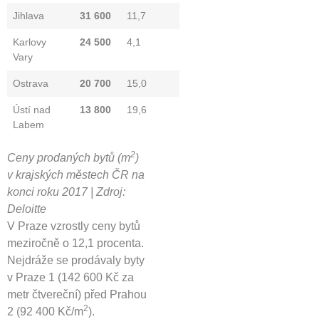
Jihlava
31 600
11,7
Karlovy
24 500
4,1
Vary
Ostrava
20 700
15,0
Ústí nad
13 800
19,6
Labem
2
Ceny prodaných bytů (m
)
v krajských městech ČR na
konci roku 2017 | Zdroj:
Deloitte
V Praze vzrostly ceny bytů
meziročně o 12,1 procenta.
Nejdráže se prodávaly byty
v Praze 1 (142 600 Kč za
metr čtvereční) před Prahou
2
2 (92 400 Kč/m
).