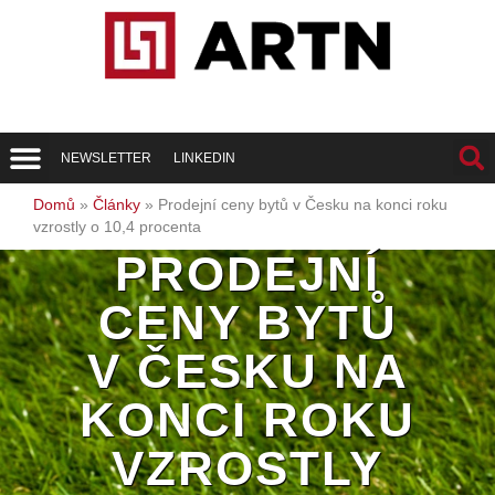
NEWSLETTER
LINKEDIN
Trend Report
Best of Realty
Domů
»
Články
»
Prodejní ceny bytů v Česku na konci roku
vzrostly o 10,4 procenta
PRODEJNÍ
CENY BYTŮ
V ČESKU NA
KONCI ROKU
VZROSTLY