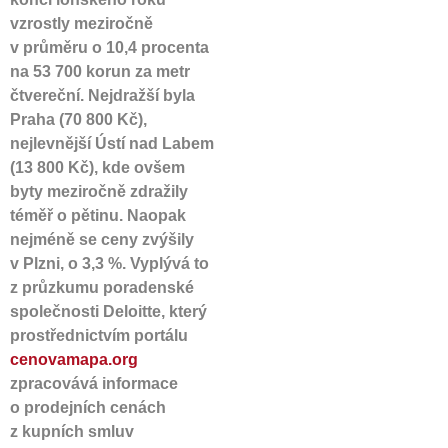
vzrostly meziročně
v průměru o 10,4 procenta
na 53 700 korun za metr
čtvereční. Nejdražší byla
Praha (70 800 Kč),
nejlevnější Ústí nad Labem
(13 800 Kč), kde ovšem
byty meziročně zdražily
téměř o pětinu. Naopak
nejméně se ceny zvýšily
v Plzni, o 3,3 %. Vyplývá to
z průzkumu poradenské
společnosti Deloitte, který
prostřednictvím portálu
cenovamapa.org
zpracovává informace
o prodejních cenách
z kupních smluv