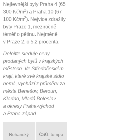
Nejlevnější byly Praha 4 (65
2
300 Kč/m
) a Praha 10 (67
2
100 Kč/m
). Nejvíce zdražily
byty Praze 1, meziročně
téměř o pětinu. Nejméně
v Praze 2, o 5,2 procenta.
Deloitte sleduje ceny
prodaných bytů v krajských
městech. Ve Středočeském
kraji, které své krajské sídlo
nemá, vychází z průměru za
města Benešov, Beroun,
Kladno, Mladá Boleslav
a okresy Praha-východ
a Praha-západ.
Rohanský
ČSÚ: tempo