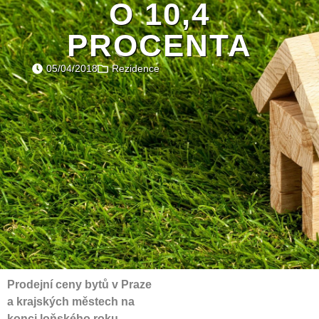
O 10,4
PROCENTA
05/04/2018
Rezidence
Prodejní ceny bytů v Praze
a krajských městech na
konci loňského roku