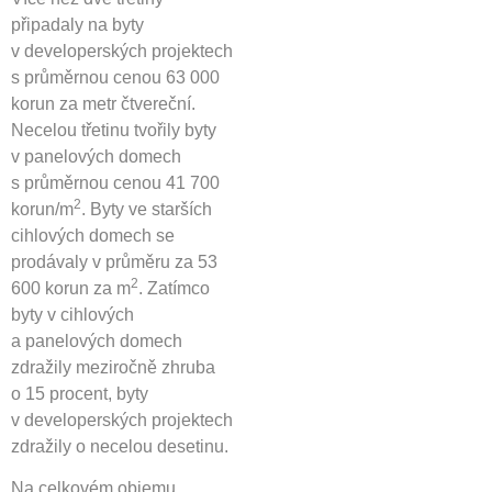
připadaly na byty
v developerských projektech
s průměrnou cenou 63 000
korun za metr čtvereční.
Necelou třetinu tvořily byty
v panelových domech
s průměrnou cenou 41 700
2
korun/m
. Byty ve starších
cihlových domech se
prodávaly v průměru za 53
2
600 korun za m
. Zatímco
byty v cihlových
a panelových domech
zdražily meziročně zhruba
o 15 procent, byty
v developerských projektech
zdražily o necelou desetinu.
Na celkovém objemu