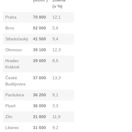
(v %)
Praha
70 800
12,1
Brno
52 000
5,6
Středočeský
41 500
9,4
Olomouc
39 100
12,3
Hradec
39 000
8,5
Králové
České
37 600
13,3
Budějovice
Pardubice
36 200
9,1
Plzeň
36 000
3,3
Zlín
31 800
11,9
Liberec
31 600
9,2