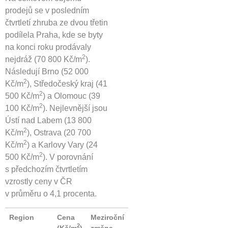
prodejů se v posledním
čtvrtletí zhruba ze dvou třetin
podílela Praha, kde se byty
na konci roku prodávaly
2
nejdráž (70 800 Kč/m
).
Následují Brno (52 000
2
Kč/m
), Středočeský kraj (41
2
500 Kč/m
) a Olomouc (39
2
100 Kč/m
). Nejlevnější jsou
Ústí nad Labem (13 800
2
Kč/m
), Ostrava (20 700
2
Kč/m
) a Karlovy Vary (24
2
500 Kč/m
). V porovnání
s předchozím čtvrtletím
vzrostly ceny v ČR
v průměru o 4,1 procenta.
Region
Cena
Meziroční
2
(Kč/m
)
změna