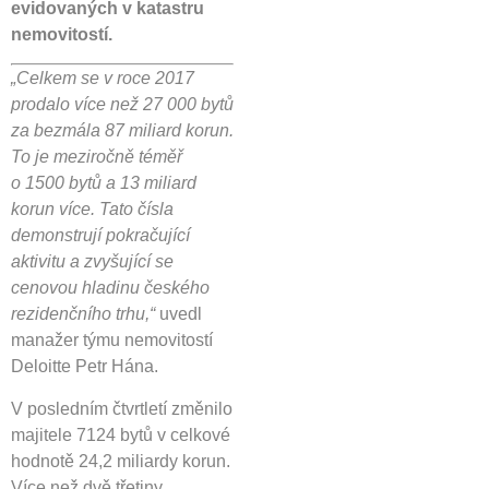
evidovaných v katastru
nemovitostí.
„Celkem se v roce 2017
prodalo více než 27 000 bytů
za bezmála 87 miliard korun.
To je meziročně téměř
o 1500 bytů a 13 miliard
korun více. Tato čísla
demonstrují pokračující
aktivitu a zvyšující se
cenovou hladinu českého
rezidenčního trhu,“
uvedl
manažer týmu nemovitostí
Deloitte Petr Hána.
V posledním čtvrtletí změnilo
majitele 7124 bytů v celkové
hodnotě 24,2 miliardy korun.
Více než dvě třetiny