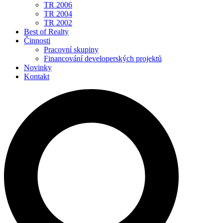
TR 2006
TR 2004
TR 2002
Best of Realty
Činnosti
Pracovní skupiny
Financování developerských projektů
Novinky
Kontakt