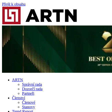
Přejít k obsahu
ARTN
Správní rada
Dozorčí rada
Partneři
Členství
Členové
Stanovy
Trend Report