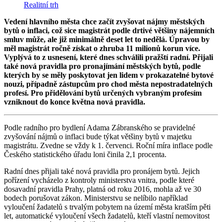
Realitní trh
Vedení hlavního města chce začít zvyšovat nájmy městských
bytů o inflaci, což sice magistrát podle drtivé většiny nájemních
smluv může, ale již minimálně deset let to nedělá. Úpravou by
měl magistrát ročně získat o zhruba 11 milionů korun více.
Vyplývá to z usnesení, které dnes schválili pražští radní. Přijali
také nová pravidla pro pronajímání městských bytů, podle
kterých by se měly poskytovat jen lidem v prokazatelné bytové
nouzi, případně zástupcům pro chod města nepostradatelných
profesí. Pro přidělování bytů určených vybraným profesím
vzniknout do konce května nová pravidla.
Podle radního pro bydlení Adama Zábranského se pravidelné
zvyšování nájmů o inflaci bude týkat většiny bytů v majetku
magistrátu. Zvedne se vždy k 1. červenci. Roční míra inflace podle
Českého statistického úřadu loni činila 2,1 procenta.
Radní dnes přijali také nová pravidla pro pronájem bytů. Jejich
pořízení vycházelo z kontroly ministerstva vnitra, podle které
dosavadní pravidla Prahy, platná od roku 2016, mohla až ve 30
bodech porušovat zákon. Ministerstvu se nelíbilo například
vyloučení žadatelů s trvalým pobytem na území města kratším pěti
let, automatické vyloučení všech žadatelů, kteří vlastní nemovitost