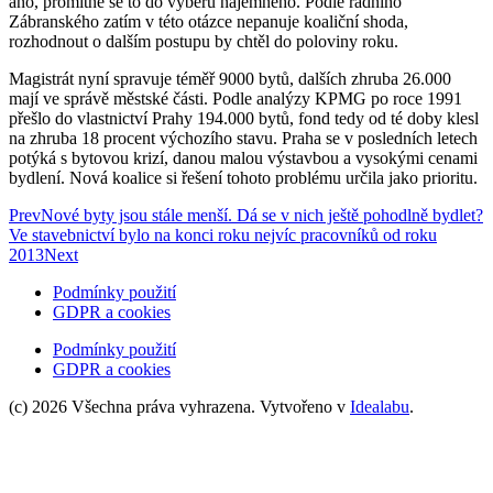
ano, promítne se to do výběru nájemného. Podle radního
Zábranského zatím v této otázce nepanuje koaliční shoda,
rozhodnout o dalším postupu by chtěl do poloviny roku.
Magistrát nyní spravuje téměř 9000 bytů, dalších zhruba 26.000
mají ve správě městské části. Podle analýzy KPMG po roce 1991
přešlo do vlastnictví Prahy 194.000 bytů, fond tedy od té doby klesl
na zhruba 18 procent výchozího stavu. Praha se v posledních letech
potýká s bytovou krizí, danou malou výstavbou a vysokými cenami
bydlení. Nová koalice si řešení tohoto problému určila jako prioritu.
Prev
Nové byty jsou stále menší. Dá se v nich ještě pohodlně bydlet?
Ve stavebnictví bylo na konci roku nejvíc pracovníků od roku
2013
Next
Podmínky použití
GDPR a cookies
Podmínky použití
GDPR a cookies
(c) 2026 Všechna práva vyhrazena. Vytvořeno v
Idealabu
.