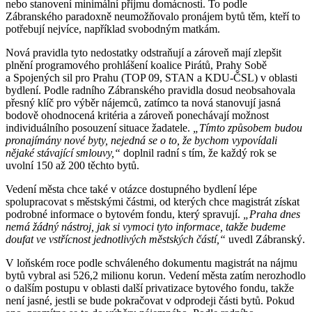
nebo stanovení minimální příjmu domácnosti. To podle
Zábranského paradoxně neumožňovalo pronájem bytů těm, kteří to
potřebují nejvíce, například svobodným matkám.
Nová pravidla tyto nedostatky odstraňují a zároveň mají zlepšit
plnění programového prohlášení koalice Pirátů, Prahy Sobě
a Spojených sil pro Prahu (TOP 09, STAN a KDU-ČSL) v oblasti
bydlení. Podle radního Zábranského pravidla dosud neobsahovala
přesný klíč pro výběr nájemců, zatímco ta nová stanovují jasná
bodově ohodnocená kritéria a zároveň ponechávají možnost
individuálního posouzení situace žadatele.
„Tímto způsobem budou
pronajímány nové byty, nejedná se o to, že bychom vypovídali
nějaké stávající smlouvy,“
doplnil radní s tím, že každý rok se
uvolní 150 až 200 těchto bytů.
Vedení města chce také v otázce dostupného bydlení lépe
spolupracovat s městskými částmi, od kterých chce magistrát získat
podrobné informace o bytovém fondu, který spravují.
„Praha dnes
nemá žádný nástroj, jak si vymoci tyto informace, takže budeme
doufat ve vstřícnost jednotlivých městských částí,“
uvedl Zábranský.
V loňském roce podle schváleného dokumentu magistrát na nájmu
bytů vybral asi 526,2 milionu korun. Vedení města zatím nerozhodlo
o dalším postupu v oblasti další privatizace bytového fondu, takže
není jasné, jestli se bude pokračovat v odprodeji části bytů. Pokud