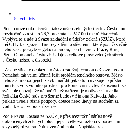
Stavebnictví
Plocha nově dokončených takzvaných zelených střech v Česku loni
meziročně vzrostla o 26,7 procenta na 247.000 metrů čtverečních.
Vyplývá to z údajů Svazu zakládání a údržby zeleně (SZÚZ), které
má ČTK k dispozici. Budovy s těmito střechami, které jsou částečně
nebo zcela pokryté vegetací a půdou, jsou hlavně v Praze, Brně,
Plzni, Olomouci a Ostravě. Údaje o celkové ploše zelených střech
v Česku nejsou k dispozici.
„Zelené střechy ochlazují město a zadržují cennou dešťovou vodu.
Pomáhají tak velmi účinně řešit problém tepelného ostrova. Město
nebo stát mohou jejich stavbu nařídit, jak o tom uvažuje například
ministerstvo životního prostředí pro komerční stavby. Zkušenosti ze
světa ale ukazují, že účinnější než nařízení je motivace,“ uvedla
ředitelka České rady pro šetrné budovy Simona Kalvoda. Jako
příklad uvedla různé podpory, dotace nebo úlevy na stočném za
vodu, kterou se podaří zadržet.
Podle Pavla Dostala ze SZÚZ je přes meziroční nárůst nově
dokončených zelených ploch jejich celková rozloha v porovnání
s vyspělými zahraničními zeměmi malá. „Například v jen