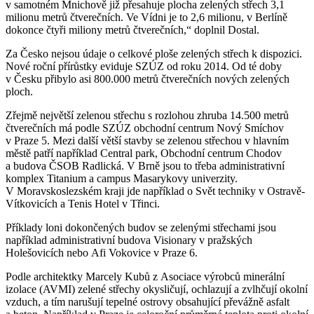
v samotném Mnichově již přesahuje plocha zelených střech 3,1
milionu metrů čtverečních. Ve Vídni je to 2,6 milionu, v Berlíně
dokonce čtyři miliony metrů čtverečních,“ doplnil Dostal.
Za Česko nejsou údaje o celkové ploše zelených střech k dispozici.
Nové roční přírůstky eviduje SZÚZ od roku 2014. Od té doby
v Česku přibylo asi 800.000 metrů čtverečních nových zelených
ploch.
Zřejmě největší zelenou střechu s rozlohou zhruba 14.500 metrů
čtverečních má podle SZÚZ obchodní centrum Nový Smíchov
v Praze 5. Mezi další větší stavby se zelenou střechou v hlavním
městě patří například Central park, Obchodní centrum Chodov
a budova ČSOB Radlická. V Brně jsou to třeba administrativní
komplex Titanium a campus Masarykovy univerzity.
V Moravskoslezském kraji jde například o Svět techniky v Ostravě-
Vítkovicích a Tenis Hotel v Třinci.
Příklady loni dokončených budov se zelenými střechami jsou
například administrativní budova Visionary v pražských
Holešovicích nebo Afi Vokovice v Praze 6.
Podle architektky Marcely Kubů z Asociace výrobců minerální
izolace (AVMI) zelené střechy okysličují, ochlazují a zvlhčují okolní
vzduch, a tím narušují tepelné ostrovy obsahující převážně asfalt