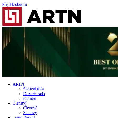
Přejít k obsahu
ARTN
Správní rada
Dozorčí rada
Partneři
Členství
Členové
Stanovy
Trend Report