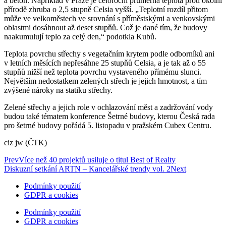
a beton. Například v Praze je celoroční průměrná teplota proti okolní
přírodě zhruba o 2,5 stupně Celsia vyšší. „Teplotní rozdíl přitom
může ve velkoměstech ve srovnání s příměstskými a venkovskými
oblastmi dosáhnout až deset stupňů. Což je dané tím, že budovy
naakumulují teplo za celý den,“ podotkla Kubů.
Teplota povrchu střechy s vegetačním krytem podle odborníků ani
v letních měsících nepřesáhne 25 stupňů Celsia, a je tak až o 55
stupňů nižší než teplota povrchu vystaveného přímému slunci.
Největším nedostatkem zelených střech je jejich hmotnost, a tím
zvýšené nároky na statiku střechy.
Zelené střechy a jejich role v ochlazování měst a zadržování vody
budou také tématem konference Šetrné budovy, kterou Česká rada
pro šetrné budovy pořádá 5. listopadu v pražském Cubex Centru.
ciz jw (ČTK)
Prev
Více než 40 projektů usiluje o titul Best of Realty
Diskuzní setkání ARTN – Kancelářské trendy vol. 2
Next
Podmínky použití
GDPR a cookies
Podmínky použití
GDPR a cookies