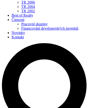
TR 2006
TR 2004
TR 2002
Best of Realty
Činnosti
Pracovní skupiny
Financování developerských projektů
Novinky
Kontakt