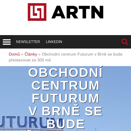
NEWSLETTER
LINKEDIN
Trend Report
Best of Realty
Domů
»
Články
»
Obchodní centrum Futurum v Brně se bude
přestavovat za 300 mil.
OBCHODNÍ
CENTRUM
FUTURUM
V BRNĚ SE
BUDE