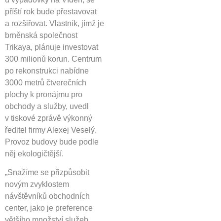
příští rok bude přestavovat
a rozšiřovat. Vlastník, jímž je
brněnská společnost
Trikaya, plánuje investovat
300 milionů korun. Centrum
po rekonstrukci nabídne
3000 metrů čtverečních
plochy k pronájmu pro
obchody a služby, uvedl
v tiskové zprávě výkonný
ředitel firmy Alexej Veselý.
Provoz budovy bude podle
něj ekologičtější.
„Snažíme se přizpůsobit
novým zvyklostem
návštěvníků obchodních
center, jako je preference
většího množství služeb