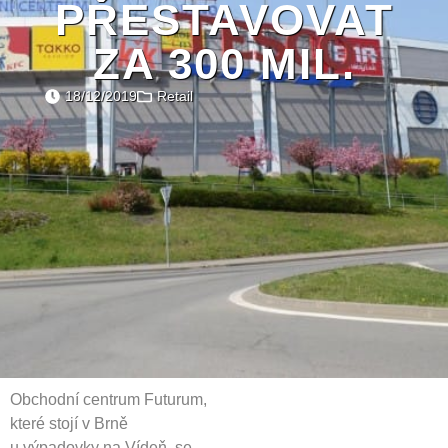
PŘESTAVOVAT
ZA 300 MIL.
18/12/2019
Retail
Obchodní centrum Futurum,
které stojí v Brně
u výpadovky na Vídeň, se