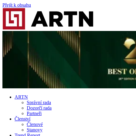
Přejít k obsahu
ARTN
Správní rada
Dozorčí rada
Partneři
Členství
Členové
Stanovy
Trend Report