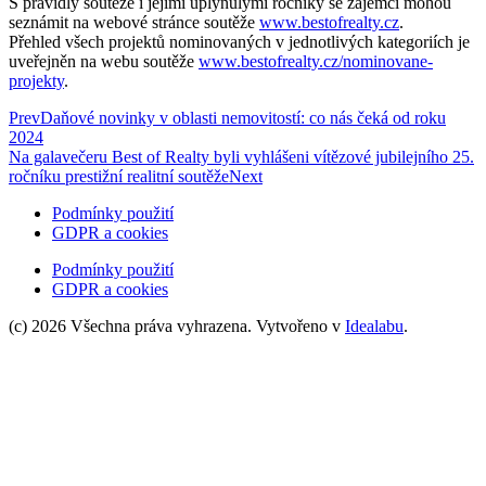
S pravidly soutěže i jejími uplynulými ročníky se zájemci mohou
seznámit na webové stránce soutěže
www.bestofrealty.cz
.
Přehled všech projektů nominovaných v jednotlivých kategoriích je
uveřejněn na webu soutěže
www.bestofrealty.cz/nominovane-
projekty
.
Prev
Daňové novinky v oblasti nemovitostí: co nás čeká od roku
2024
Na galavečeru Best of Realty byli vyhlášeni vítězové jubilejního 25.
ročníku prestižní realitní soutěže
Next
Podmínky použití
GDPR a cookies
Podmínky použití
GDPR a cookies
(c) 2026 Všechna práva vyhrazena. Vytvořeno v
Idealabu
.