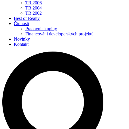
TR 2006
TR 2004
TR 2002
Best of Realty
Činnosti
Pracovní skupiny
Financování developerských projektů
Novinky
Kontakt