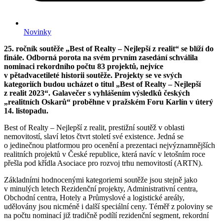
Novinky
25. ročník soutěže „Best of Realty – Nejlepší z realit“ se blíží do
finále. Odborná porota na svém prvním zasedání schválila
nominaci rekordního počtu 83 projektů, nejvíce
v pětadvacetileté historii soutěže. Projekty se ve svých
kategoriích budou ucházet o titul „Best of Realty – Nejlepší
z realit 2023“. Galavečer s vyhlášením výsledků českých
„realitních Oskarů“ proběhne v pražském Foru Karlín v úterý
14. listopadu.
Best of Realty – Nejlepší z realit, prestižní soutěž v oblasti
nemovitostí, slaví letos čtvrt století své existence. Jedná se
o jedinečnou platformou pro ocenění a prezentaci nejvýznamnějších
realitních projektů v České republice, která navíc v letošním roce
přešla pod křídla Asociace pro rozvoj trhu nemovitostí (ARTN).
Základními hodnocenými kategoriemi soutěže jsou stejně jako
v minulých letech Rezidenční projekty, Administrativní centra,
Obchodní centra, Hotely a Průmyslové a logistické areály,
udělovány jsou nicméně i další speciální ceny. Téměř z poloviny se
na počtu nominací již tradičně podílí rezidenční segment, rekordní