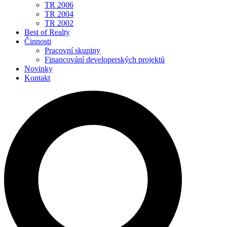
TR 2006
TR 2004
TR 2002
Best of Realty
Činnosti
Pracovní skupiny
Financování developerských projektů
Novinky
Kontakt