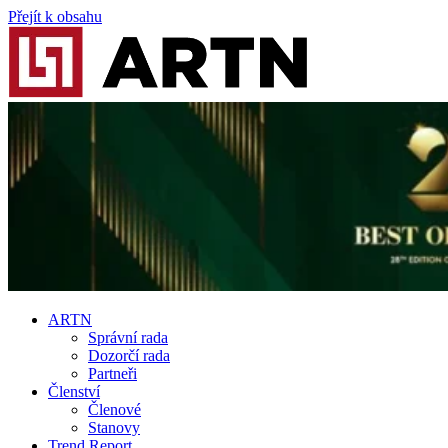
Přejít k obsahu
ARTN
Správní rada
Dozorčí rada
Partneři
Členství
Členové
Stanovy
Trend Report