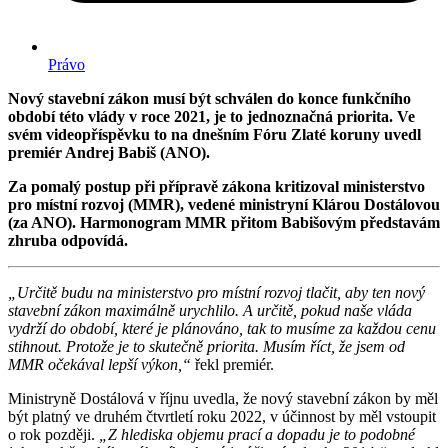
Právo
Nový stavební zákon musí být schválen do konce funkčního
období této vlády v roce 2021, je to jednoznačná priorita. Ve
svém videopříspěvku to na dnešním Fóru Zlaté koruny uvedl
premiér Andrej Babiš (ANO).
Za pomalý postup při přípravě zákona kritizoval ministerstvo
pro místní rozvoj (MMR), vedené ministryní Klárou Dostálovou
(za ANO). Harmonogram MMR přitom Babišovým představám
zhruba odpovídá.
„Určitě budu na ministerstvo pro místní rozvoj tlačit, aby ten nový
stavební zákon maximálně urychlilo. A určitě, pokud naše vláda
vydrží do období, které je plánováno, tak to musíme za každou cenu
stihnout. Protože je to skutečně priorita. Musím říct, že jsem od
MMR očekával lepší výkon,“
řekl premiér.
Ministryně Dostálová v říjnu uvedla, že nový stavební zákon by měl
být platný ve druhém čtvrtletí roku 2022, v účinnost by měl vstoupit
o rok později.
„Z hlediska objemu prací a dopadu je to podobné