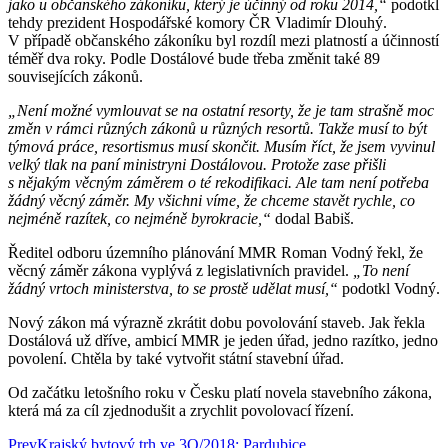
jako u občanského zákoníku, který je účinný od roku 2014,“
podotkl
tehdy prezident Hospodářské komory ČR Vladimír Dlouhý.
V případě občanského zákoníku byl rozdíl mezi platností a účinností
téměř dva roky. Podle Dostálové bude třeba změnit také 89
souvisejících zákonů.
„Není možné vymlouvat se na ostatní resorty, že je tam strašně moc
změn v rámci různých zákonů u různých resortů. Takže musí to být
týmová práce, resortismus musí skončit. Musím říct, že jsem vyvinul
velký tlak na paní ministryni Dostálovou. Protože zase přišli
s nějakým věcným záměrem o té rekodifikaci. Ale tam není potřeba
žádný věcný záměr. My všichni víme, že chceme stavět rychle, co
nejméně razítek, co nejméně byrokracie,“
dodal Babiš.
Ředitel odboru územního plánování MMR Roman Vodný řekl, že
věcný záměr zákona vyplývá z legislativních pravidel.
„To není
žádný vrtoch ministerstva, to se prostě udělat musí,“
podotkl Vodný.
Nový zákon má výrazně zkrátit dobu povolování staveb. Jak řekla
Dostálová už dříve, ambicí MMR je jeden úřad, jedno razítko, jedno
povolení. Chtěla by také vytvořit státní stavební úřad.
Od začátku letošního roku v Česku platí novela stavebního zákona,
která má za cíl zjednodušit a zrychlit povolovací řízení.
Prev
Krajský bytový trh ve 3Q/2018: Pardubice