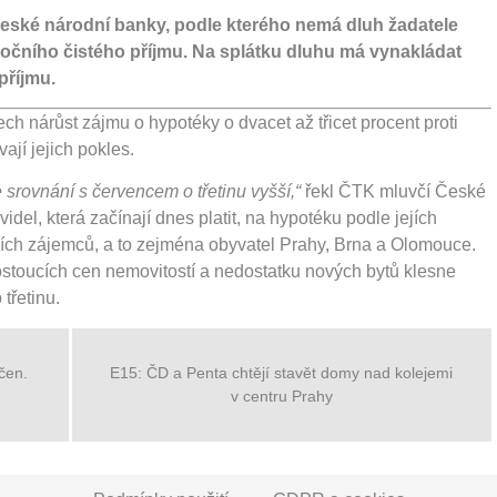
eské národní banky, podle kterého nemá dluh žadatele
ročního čistého příjmu. Na splátku dluhu má vynakládat
příjmu.
h nárůst zájmu o hypotéky o dvacet až třicet procent proti
jí jejich pokles.
 srovnání s červencem o třetinu vyšší,“
řekl ČTK mluvčí České
videl, která začínají dnes platit, na hypotéku podle jejích
cích zájemců, a to zejména obyvatel Prahy, Brna a Olomouce.
rostoucích cen nemovitostí a nedostatku nových bytů klesne
 třetinu.
čen.
E15: ČD a Penta chtějí stavět domy nad kolejemi
v centru Prahy