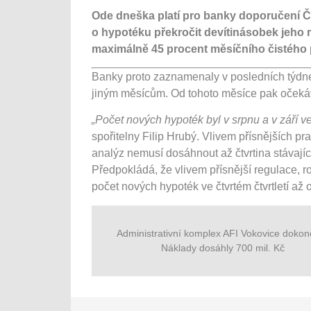
Ode dneška platí pro banky doporučení Č
o hypotéku překročit devítinásobek jeho 
maximálně 45 procent měsíčního čistého 
Banky proto zaznamenaly v posledních týdnec
jiným měsícům. Od tohoto měsíce pak očekáva
„Počet nových hypoték byl v srpnu a v září ve
spořitelny Filip Hrubý. Vlivem přísnějších pra
analýz nemusí dosáhnout až čtvrtina stávají
Předpokládá, že vlivem přísnější regulace, 
počet nových hypoték ve čtvrtém čtvrtletí až o
Administrativní komplex AFI Vokovice dokon
Náklady dosáhly 700 mil. Kč