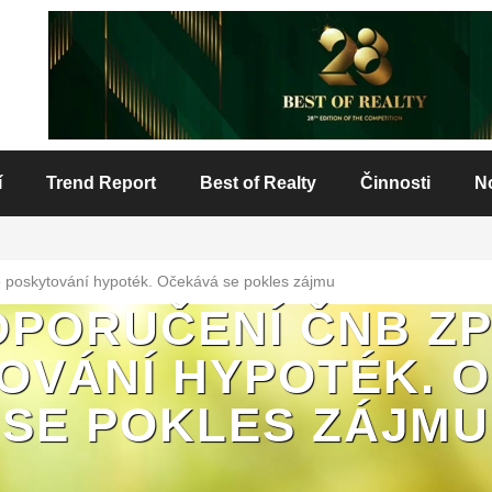
í
Trend Report
Best of Realty
Činnosti
N
 poskytování hypoték. Očekává se pokles zájmu
OPORUČENÍ ČNB ZP
OVÁNÍ HYPOTÉK. 
SE POKLES ZÁJMU