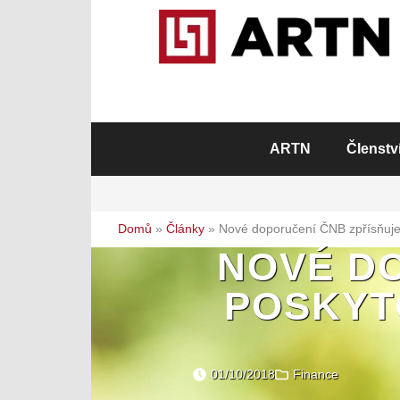
ARTN
Členstv
Domů
»
Články
»
Nové doporučení ČNB zpřísňuje
NOVÉ D
POSKYT
01/10/2018
Finance