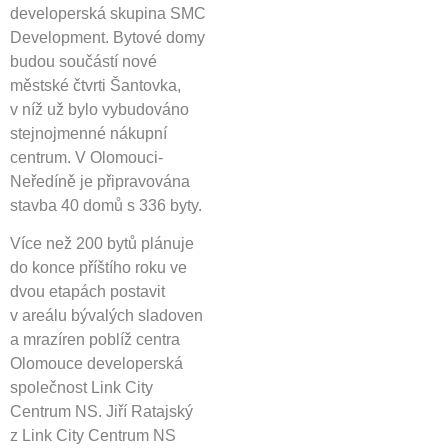
developerská skupina SMC
Development. Bytové domy
budou součástí nové
městské čtvrti Šantovka,
v níž už bylo vybudováno
stejnojmenné nákupní
centrum. V Olomouci-
Neředíně je připravována
stavba 40 domů s 336 byty.
Více než 200 bytů plánuje
do konce příštího roku ve
dvou etapách postavit
v areálu bývalých sladoven
a mrazíren poblíž centra
Olomouce developerská
společnost Link City
Centrum NS. Jiří Ratajský
z Link City Centrum NS