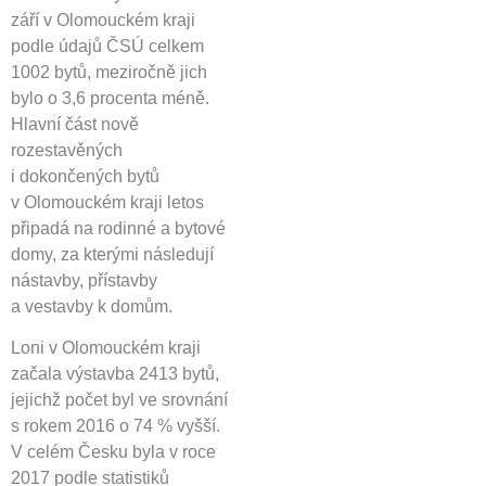
září v Olomouckém kraji
podle údajů ČSÚ celkem
1002 bytů, meziročně jich
bylo o 3,6 procenta méně.
Hlavní část nově
rozestavěných
i dokončených bytů
v Olomouckém kraji letos
připadá na rodinné a bytové
domy, za kterými následují
nástavby, přístavby
a vestavby k domům.
Loni v Olomouckém kraji
začala výstavba 2413 bytů,
jejichž počet byl ve srovnání
s rokem 2016 o 74 % vyšší.
V celém Česku byla v roce
2017 podle statistiků