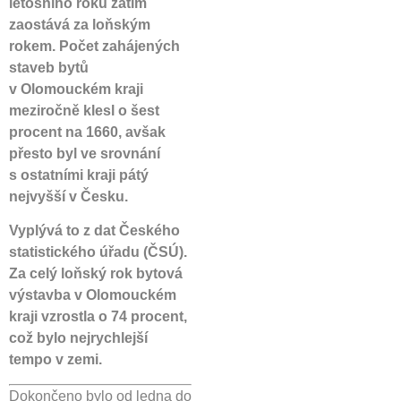
letošního roku zatím
zaostává za loňským
rokem. Počet zahájených
staveb bytů
v Olomouckém kraji
meziročně klesl o šest
procent na 1660, avšak
přesto byl ve srovnání
s ostatními kraji pátý
nejvyšší v Česku.
Vyplývá to z dat Českého
statistického úřadu (ČSÚ).
Za celý loňský rok bytová
výstavba v Olomouckém
kraji vzrostla o 74 procent,
což bylo nejrychlejší
tempo v zemi.
Dokončeno bylo od ledna do