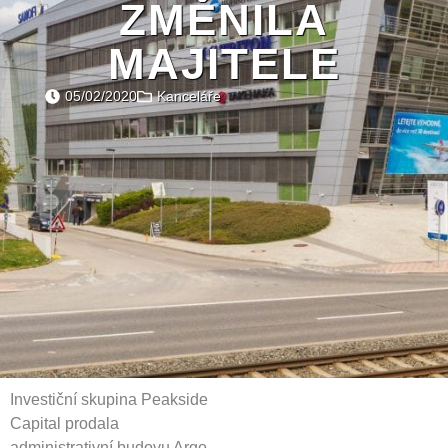
ZMĚNILA
MAJITELE
05/02/2020
Kanceláře
Investiční skupina Peakside
Capital prodala
administrativní budovu Argo