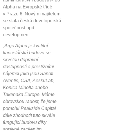
Alpha na Evropské třídě
v Praze 6. Novým majitelem
se stala česká developerská
společnost bpd
development.
„
Argo Alpha je kvalitní
kancelářská budova se
skvělou dopravní
dostupností a prestižními
nájemci jako jsou Sanofi-
Aventis, ČSA, AeskuLab,
Konica Minolta anebo
Takenaka Europe. Máme
obrovskou radost, že jsme
pomohli Peakside Capital
dále zhodnotit tuto skvěle
fungující budovu díky
správně zacíleným