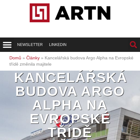
NEWSLETTER
LINKEDIN
Trend Report
Best of Realty
Domů
»
Články
»
Kancelářská budova Argo Alpha na Evropské
třídě změnila majitele
KANCELÁŘSKÁ
BUDOVA ARGO
ALPHA NA
EVROPSKÉ
TŘÍDĚ