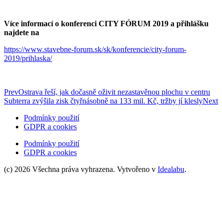
Více informací o konferenci
CITY FÓRUM 2019
a přihlášku
najdete na
https://www.stavebne-forum.sk/sk/konferencie/city-forum-
2019/prihlaska/
Prev
Ostrava řeší, jak dočasně oživit nezastavěnou plochu v centru
Subterra zvýšila zisk čtyřnásobně na 133 mil. Kč, tržby jí klesly
Next
Podmínky použití
GDPR a cookies
Podmínky použití
GDPR a cookies
(c) 2026 Všechna práva vyhrazena. Vytvořeno v
Idealabu
.