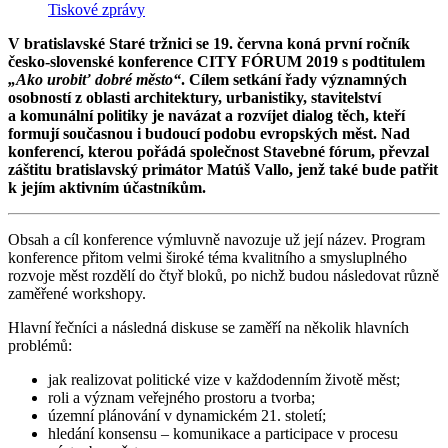
Tiskové zprávy
V bratislavské Staré tržnici se 19. června koná první ročník
česko-slovenské konference CITY FÓRUM 2019 s podtitulem
„Ako urobiť dobré město“
. Cílem setkání řady významných
osobností z oblasti architektury, urbanistiky, stavitelství
a komunální politiky je navázat a rozvíjet dialog těch, kteří
formují současnou i budoucí podobu evropských měst. Nad
konferencí, kterou pořádá společnost Stavebné fórum, převzal
záštitu bratislavský primátor Matúš Vallo, jenž také bude patřit
k jejím aktivním účastníkům.
Obsah a cíl konference výmluvně navozuje už její název. Program
konference přitom velmi široké téma kvalitního a smysluplného
rozvoje měst rozdělí do čtyř bloků, po nichž budou následovat různě
zaměřené workshopy.
Hlavní řečníci a následná diskuse se zaměří na několik hlavních
problémů:
jak realizovat politické vize v každodenním životě měst;
roli a význam veřejného prostoru a tvorba;
územní plánování v dynamickém 21. století;
hledání konsensu – komunikace a participace v procesu