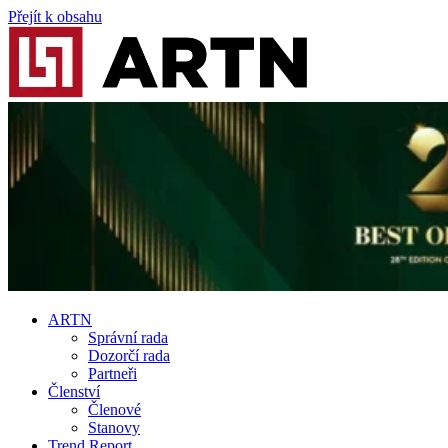
Přejít k obsahu
ARTN
Správní rada
Dozorčí rada
Partneři
Členství
Členové
Stanovy
Trend Report