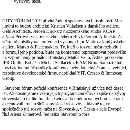
výstavby měst.
CITY FÓRUM 2019 přivítá řadu respektovaných osobností. Mezi
jinými to budou architekti Kristian Villadsen z dánského ateliéru
Gehl Architects, Jeroen Dirckx z nizozemského studia KCAP
a Vasa Perović ze slovinského ateliéru Bevk Perovic Arhitekti. Za
sféru urbanistiky na konferenci vystoupí Igor Marko z londýnského
ateliéru Marko & Placemakers. Ty, kteří o rozvoji měst rozhodují
a formují jeho podobu, bude na konferenci reprezentovat především
už vzpomínaný primátor Bratislavy Matúš Vallo, ředitel pražského
IPR Ondřej Boháč a Michal Sedláček z KAM Brno. Samozřejmě
mezi aktivními účastníky konference nebudou chybět ani stavebníci,
respektive developerské firmy, například YIT, Cresco či Immocap
Group.
„Stavební fórum pořádá konference v Bratislavě už více než deset
let. Až dosud jsme ovšem jejich program zaměřovali spíše na vývoj
slovenského realitního trhu. Letos a do budoucna bychom ale rádi
akcentovali trochu širší souvislosti výstavby a hlavně to, co
společného má rozvoj měst na Slovensku, v Česku a celé Evropě,“
říká Alena Zinnerová, ředitelka Stavebního fóra.