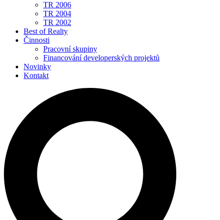
TR 2006
TR 2004
TR 2002
Best of Realty
Činnosti
Pracovní skupiny
Financování developerských projektů
Novinky
Kontakt