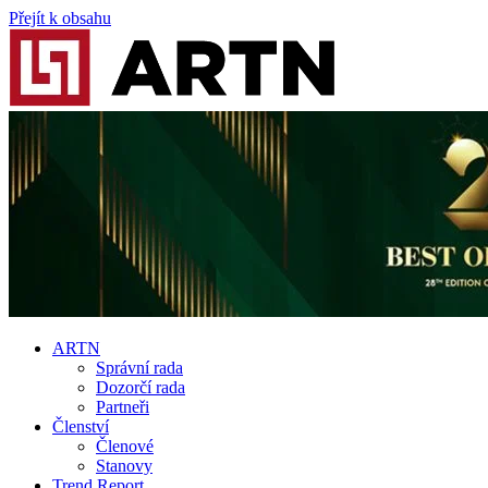
Přejít k obsahu
ARTN
Správní rada
Dozorčí rada
Partneři
Členství
Členové
Stanovy
Trend Report