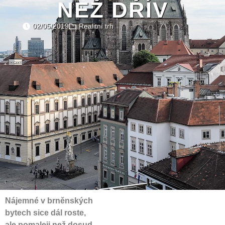
NEŽ DŘÍV
02/05/2019
Realitní trh
Nájemné v brněnských
bytech sice dál roste,
ale pomaleji než dosud.