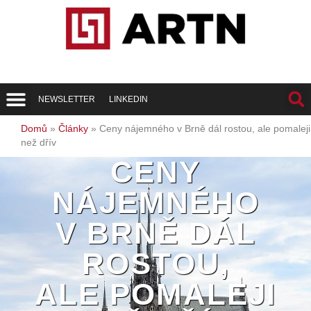
NEWSLETTER
LINKEDIN
Trend Report
Best of Realty
Domů
»
Články
»
Ceny nájemného v Brně dál rostou, ale pomaleji
než dřív
CENY
NÁJEMNÉHO
V BRNĚ DÁL
ROSTOU,
ALE POMALEJI