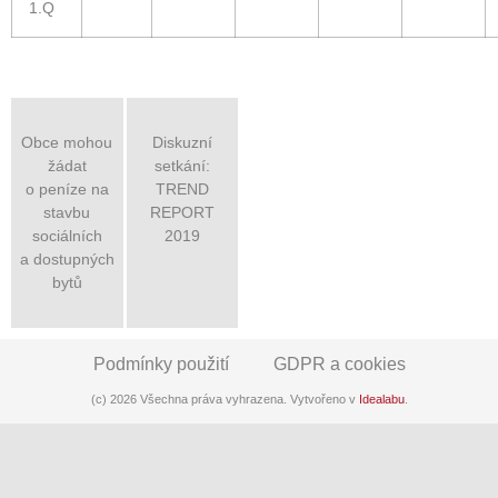
1.Q
Obce mohou
Diskuzní
žádat
setkání:
o peníze na
TREND
stavbu
REPORT
sociálních
2019
a dostupných
bytů
Podmínky použití
GDPR a cookies
(c) 2026 Všechna práva vyhrazena. Vytvořeno v
Idealabu
.