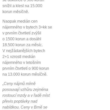
snížil a klesl na 15.000
korun měsíčně.
Naopak medián cen
nájemného v bytech 3+kk se
v prvním čtvrtletí zvýšil
o 1500 korun a dosáhl
18.500 korun za měsíc.
V nejžádanějších bytech
2+1 vzrostl medián
nájemného v letošním
prvním čtvrtletí o 900 korun
na 13.000 korun měsíčně.
„Ceny nájmů mírně
posouvají vzhůru zejména
rostoucí mzdy a v řadě míst
převis poptávky nad
nabídkou. Ceny v Brně se