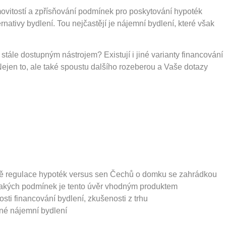
ovitostí a zpřísňování podmínek pro poskytování hypoték
rnativy bydlení. Tou nejčastějí je nájemní bydlení, které však
 stále dostupným nástrojem? Existují i jiné varianty financování
 Nejen to, ale také spoustu dalšího rozeberou a Vaše dotazy
době regulace hypoték versus sen Čechů o domku se zahrádkou
 jakých podmínek je tento úvěr vhodným produktem
osti financování bydlení, zkušenosti z trhu
dné nájemní bydlení