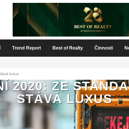
í
Trend Report
Best of Realty
Činnosti
N
tává luxus
Í 2020: ZE STAND
STÁVÁ LUXUS