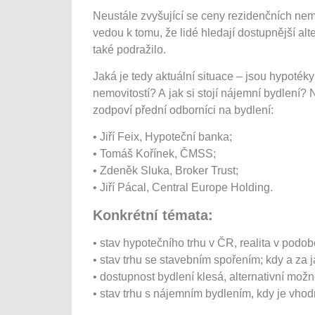
Neustále zvyšující se ceny rezidenčních nem
vedou k tomu, že lidé hledají dostupnější alte
také podražilo.
Jaká je tedy aktuální situace – jsou hypotéky
nemovitostí? A jak si stojí nájemní bydlení?
zodpoví přední odborníci na bydlení:
• Jiří Feix, Hypoteční banka;
• Tomáš Kořínek, ČMSS;
• Zdeněk Sluka, Broker Trust;
• Jiří Pácal, Central Europe Holding.
Konkrétní témata:
• stav hypotečního trhu v ČR, realita v po
• stav trhu se stavebním spořením; kdy a za
• dostupnost bydlení klesá, alternativní možn
• stav trhu s nájemním bydlením, kdy je vho