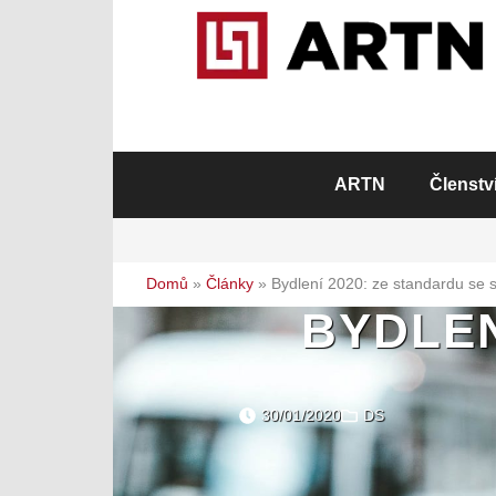
ARTN
Členstv
Domů
»
Články
»
Bydlení 2020: ze standardu se s
BYDLEN
30/01/2020
DS