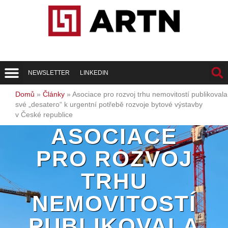
NEWSLETTER
LINKEDIN
Trend Report
Best of Realty
Domů
»
Články
»
Asociace pro rozvoj trhu nemovitostí publikovala
své „desatero“ k urgentní potřebě rozvoje bytové výstavby
v České republice
ASOCIACE
PRO ROZVOJ
TRHU
NEMOVITOSTÍ
PUBLIKOVALA