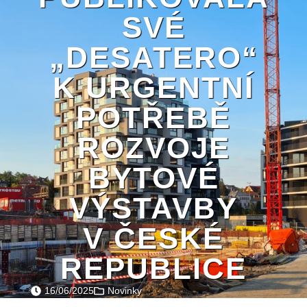
SVÉ
„DESATERO“
K URGENTNÍ
POTŘEBĚ
ROZVOJE
BYTOVÉ
VÝSTAVBY
V ČESKÉ
REPUBLICE
16/06/2025
Novinky